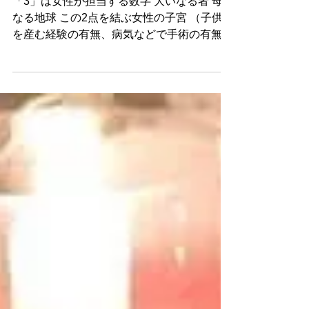
「3」は女性が担当する数字 大いなる者 母
なる地球 この2点を結ぶ女性の子宮 （子供
を産む経験の有無、病気などで手術の有無関
わらず） この3点を結ぶギフトを持つ女性に
思い出して欲しい。 「キミは山をも動かせ
る存在なんだよ。...