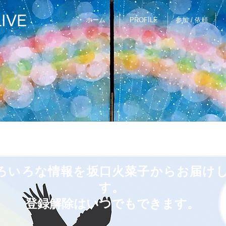
IVE
ホーム
PROFILE
参加 / 依頼
いろいろな情報を坂口火菜子からお届け
す。
登録解除はいつでもできます。