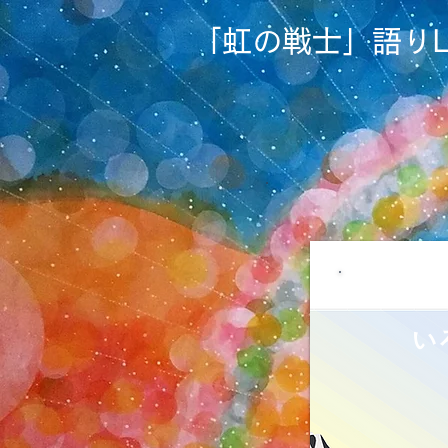
​「虹の戦士」語りL
​