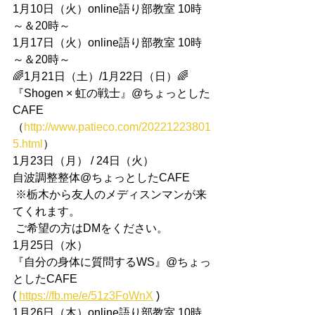
1月10日（火）online語り部教室 10時
～＆20時～
1月17日（火）online語り部教室 10時
～＆20時～
🌈1月21日（土）/1月22日（日）🌈
『Shogen × 虹の戦士』@ちょっとした
CAFE
（
http://www.patieco.com/20221223801
5.html
）
1月23日（月） / 24日（火）
自波調整整体@ちょっとしたCAFE
 ※栃木から友人のメディスンマンが来
てくれます。
 ご希望の方はDMをください。
1月25日（水）
『自分の身体に質問するWS』@ちょっ
としたCAFE
( 
https://fb.me/e/51z3FoWnX
 )
1月26日（木）online語り部教室 10時