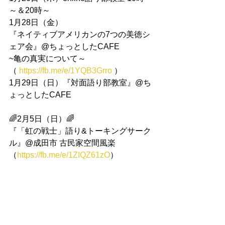
～＆20時～
1月28日（金）
『ネイティブアメリカンの7つの美徳シ
ェア会』@ちょっとしたCAFE
~亀の真実について～
（ 
https://fb.me/e/1YQB3Grro
 ）
1月29日（日）『対面語り部教室』@ち
ょっとしたCAFE
🌈2月5日（日）🌈
『「虹の戦士」語り&トーキングサーク
ル』@成田市 古民家空間風楽
（
https://fb.me/e/1ZIQZ61zO
）