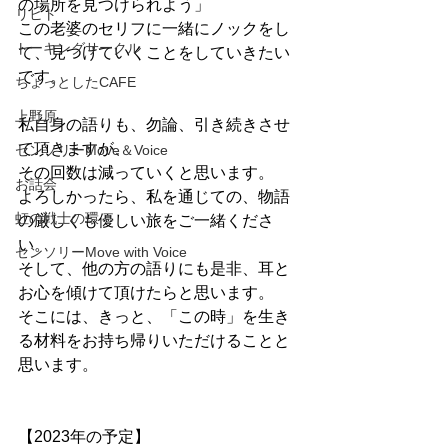
の場所を見つけられよう」
リヒト
この老婆のセリフに一緒にノックをし
トーキングサークル
て、見つけていくことをしていきたい
です。
ちょっとしたCAFE
上野原
私自身の語りも、勿論、引き続きさせ
て頂きますが、
センソリーMove＆Voice
その回数は減っていくと思います。
お話会
よろしかったら、私を通じての、物語
虹の戦士の環
の厳しくも優しい旅をご一緒くださ
い。
センソリーMove with Voice
そして、他の方の語りにも是非、耳と
お心を傾けて頂けたらと思います。
そこには、きっと、「この時」を生き
る材料をお持ち帰りいただけることと
思います。
【2023年の予定】