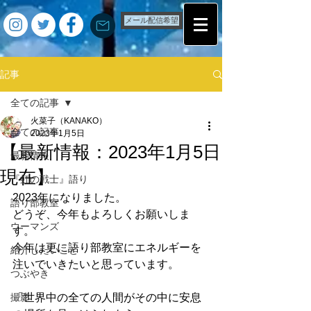
メール配信希望
記事
全ての記事
火菜子（KANAKO）
全ての記事
2023年1月5日
【最新情報：2023年1月5日
最新情報
現在】
『虹の戦士』語り
2023年になりました。
語り部教室
どうぞ、今年もよろしくお願いしま
ウーマンズ
す。
今年は更に語り部教室にエネルギーを
紹介したいこと
注いでいきたいと思っています。
つぶやき
撮影
「世界中の全ての人間がその中に安息