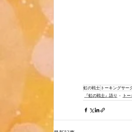
虹の戦士
トーキングサー
『虹の戦士』語り
トー