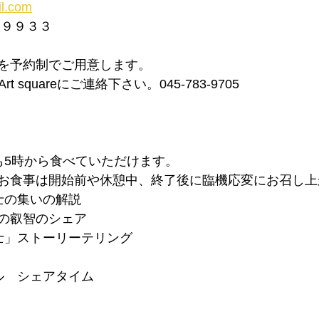
l.com
−９９３３
を予約制でご用意します。
rt squareにご連絡下さい。045-783-9705
も5時から食べていただけます。
お食事は開始前や休憩中、終了後に臨機応変にお召し上
士の集いの解説
の叡智のシェア
士」ストーリーテリング
ル　シェアタイム