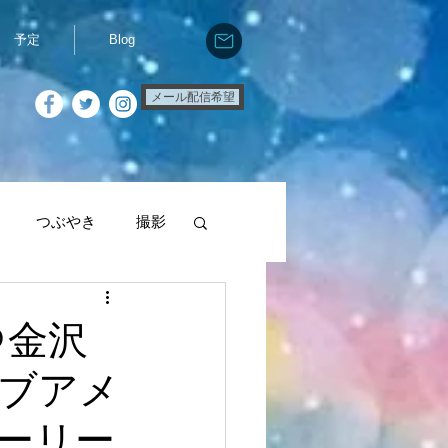
予定
Blog
メール配信希望
つぶやき
撮影
e
お話会
＠金沢
ティブアメ
ーリー