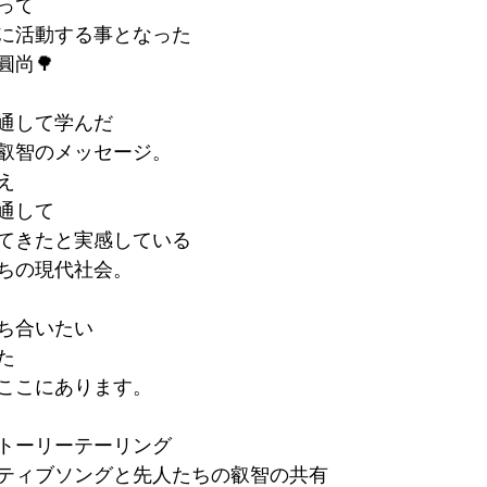
って
に活動する事となった
圓尚🌳
通して学んだ
叡智のメッセージ。
え
通して
てきたと実感している
ちの現代社会。
ち合いたい
た
がここにあります。
トーリーテーリング
ティブソングと先人たちの叡智の共有