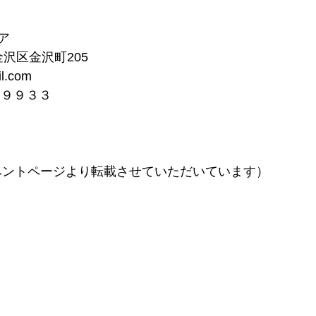
ア
市金沢区金沢町205
l.com
−９９３３
kイベントページより転載させていただいています）