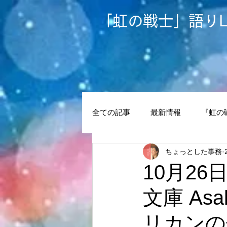
​「虹の戦士」語りL
全ての記事
最新情報
『虹の
ちょっとした事務
リヒト
トーキングサークル
10月2
文庫 Asa
虹の戦士の環
センソリーMove 
リカンの