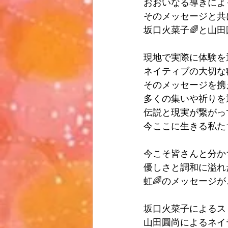
おおいなる導きによ
そのメッセージと共
坂口火菜子🌈と山田
現地で実際に体験を
ネイティブの大切な
そのメッセージを携
多くの集いや祈りを
伝説と現実が繋がっ
今ここに生きる私た
今こそ皆さんと分か
優しさと調和に溢れ
虹🌈のメッセージ
坂口火菜子によるス
山田圓尚によるネイ