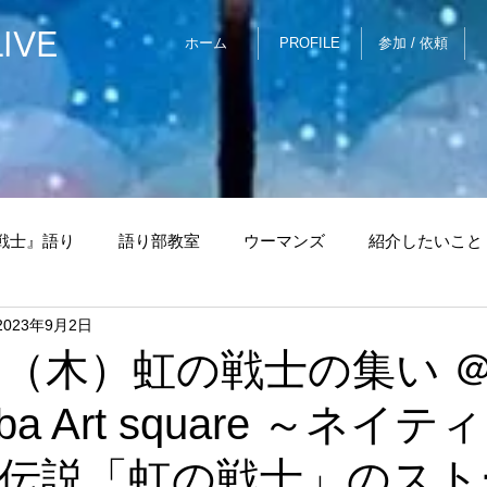
IVE
ホーム
PROFILE
参加 / 依頼
戦士』語り
語り部教室
ウーマンズ
紹介したいこと
2023年9月2日
ちょっとしたCAFE
上野原
センソリーMove＆Voic
6日（木）虹の戦士の集い 
ba Art square ～ネイ
with Voice
伝説「虹の戦士」のスト