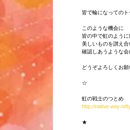
皆で輪になってのト
このような機会に
皆の中で虹のように
美しいものを讃え合
確認しあうような会
どうぞよろしくお願
☆
虹の戦士のつとめ
http://native.way-nif
★