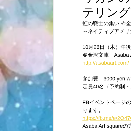
テリング
虹の戦士の集い ＠金沢文庫
～ネイティブアメリ
10月26日（木）午
＠金沢文庫　Asaba Ar
http://asabaart.com/
参加費　3000 yen 
定員40名（予約制
FBイベントページ
ります。
https://fb.me/e/2O
Asaba Art s