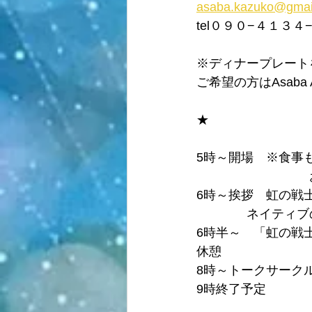
asaba.kazuko@gmai
tel０９０−４１３４
※ディナープレート
ご希望の方はAsaba A
★
5時～開場　※食事
　　　　　　　　　
6時～挨拶　虹の戦
　　　　ネイティブ
6時半～　「虹の戦
休憩
8時～トークサーク
9時終了予定