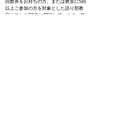
回数券をお持ちの方、または教室に5回
以上ご参加の方を対象とした語り部教
室サロンをFB内に開設しています（無
料）。
皆さんの交流の場、そして、語り部教
室をご参加くださり共通言語が増える
からこそシェアさせてもらえたること
をしていきたいと思います。
https://www.facebook.com/groups/salon
story
承認制なので、申請をいただけますよ
うお願いいたします♡