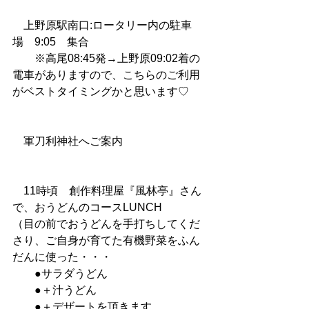
　上野原駅南口:ロータリー内の駐車
場　9:05　集合
　　※高尾08:45発→上野原09:02着の
電車がありますので、こちらのご利用
がベストタイミングかと思います♡
　軍刀利神社へご案内
　11時頃　創作料理屋『風林亭』さん
で、おうどんのコースLUNCH
（目の前でおうどんを手打ちしてくだ
さり、ご自身が育てた有機野菜をふん
だんに使った・・・
　　●サラダうどん
　　●＋汁うどん
　　●＋デザートを頂きます。