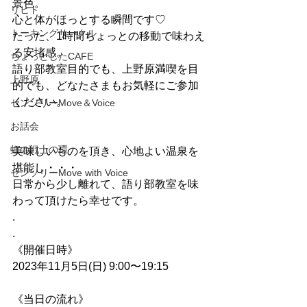
景色。
リヒト
心と体がほっとする瞬間です♡
トーキングサークル
たった、1時間ちょっとの移動で味わえ
る安堵感。
ちょっとしたCAFE
語り部教室目的でも、上野原満喫を目
上野原
的でも、どなたさまもお気軽にご参加
ください。
センソリーMove＆Voice
お話会
虹の戦士の環
美味しいものを頂き、心地よい温泉を
堪能し・・・
センソリーMove with Voice
日常から少し離れて、語り部教室を味
わって頂けたら幸せです。
.
.
《開催日時》
2023年11月5日(日) 9:00〜19:15
《当日の流れ》