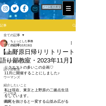
メール配信希望
記事
全ての記事
ちょっとした事務
全ての記事
2023年10月19日
【上野原日帰りリトリート
最新情報
語り部教室・2023年11月】
『虹の戦士』語り
リクエストの多いこの企画♡
語り部教室
11月に開催することにしました♪
ウーマンズ
紹介したいこと
私は現在、東京と上野原の二拠点生活
つぶやき
をしています。
撮影
高尾を抜けると一変する山並み広がる