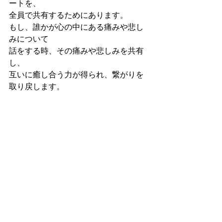
ートを、
全員で共有するためにあります。
もし、誰かが心の中にある痛みや悲し
みについて
話をする時、その痛みや悲しみを共有
し、
互いに癒し合う力が得られ、繋がりを
取り戻します。
▶︎坂口 火菜子official website
https://www.nijino-senshi.com/member
———————————
 参加費
———————————
15,000円
◎参加費に含まれるもの: 
・全てのプログラム参加費
・お弁当