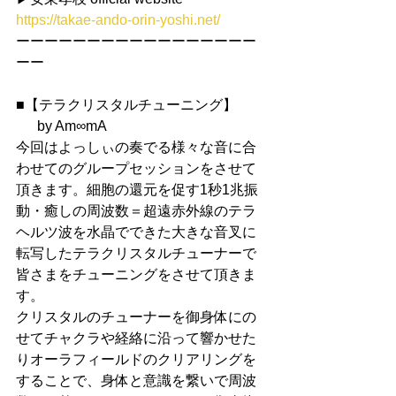
https://takae-ando-orin-yoshi.net/
ーーーーーーーーーーーーーーーーー
ーー
■【テラクリスタルチューニング】
      by Am∞mA
今回はよっしぃの奏でる様々な音に合
わせてのグループセッションをさせて
頂きます。細胞の還元を促す1秒1兆振
動・癒しの周波数＝超遠赤外線のテラ
ヘルツ波を水晶でできた大きな音叉に
転写したテラクリスタルチューナーで
皆さまをチューニングをさせて頂きま
す。
クリスタルのチューナーを御身体にの
せてチャクラや経絡に沿って響かせた
りオーラフィールドのクリアリングを
することで、身体と意識を繋いで周波