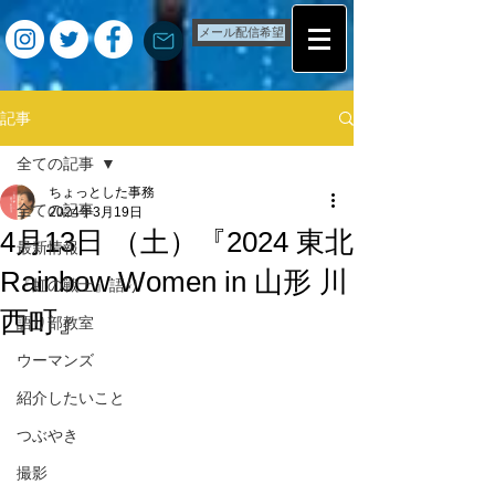
メール配信希望
記事
全ての記事
ちょっとした事務
全ての記事
2024年3月19日
4月13日 （土）『2024 東北
最新情報
Rainbow Women in 山形 川
『虹の戦士』語り
西町』
語り部教室
ウーマンズ
紹介したいこと
つぶやき
撮影