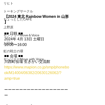
リヒト
トーキングサークル
【2024 東北 Rainbow Women in 山形 
ちょっとしたCAFE
】
上野原
■■ 日時 ■■
センソリーMove＆Voice
2024年 4月 13日 土曜日
お話会
10:00〜16:00
虹の戦士の環
■■ 会場 ■■
センソリーMove with Voice
川西町役場 生きがい交流館
https://www.mapion.co.jp/smp/phonebo
ok/M14004/06382/20630126062/?
amp=true
ーーーーーーーーーーーーーーーーー
ー