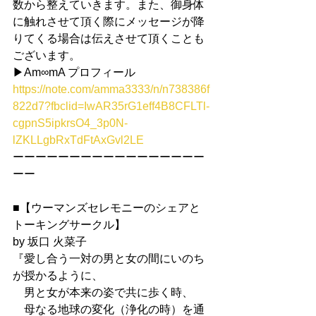
数から整えていきます。また、御身体
に触れさせて頂く際にメッセージが降
りてくる場合は伝えさせて頂くことも
ございます。
▶︎Am∞mA プロフィール
https://note.com/amma3333/n/n738386f
822d7?fbclid=IwAR35rG1eff4B8CFLTl-
cgpnS5ipkrsO4_3p0N-
lZKLLgbRxTdFtAxGvl2LE
ーーーーーーーーーーーーーーーーー
ーー
■【ウーマンズセレモニーのシェアと
トーキングサークル】
by 坂口 火菜子
『愛し合う一対の男と女の間にいのち
が授かるように、
　男と女が本来の姿で共に歩く時、
　母なる地球の変化（浄化の時）を通