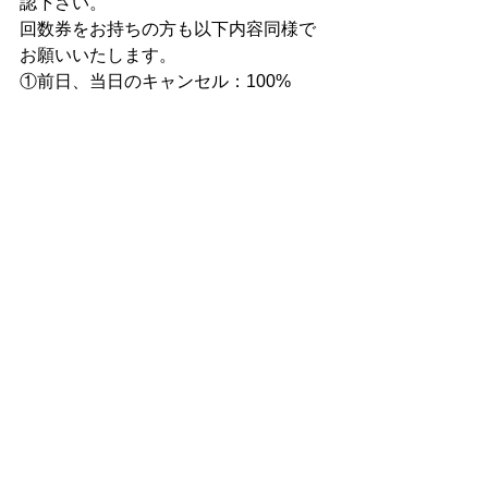
認下さい。
​回数券をお持ちの方も以下内容同様で
お願いいたします。
①前日、当日のキャンセル：100%
②1週間前～2日前のキャンセル： 50%
③それ以前のキャンセル：無料
.
.
PS
回数券をお持ちの方、または教室に5回
以上ご参加の方を対象とした語り部教
室サロンをFB内に開設しています（無
料）。
皆さんの交流の場、そして、語り部教
室をご参加くださり共通言語が増える
からこそシェアさせてもらえたること
をしていきたいと思います。
https://www.facebook.com/groups/salon
story