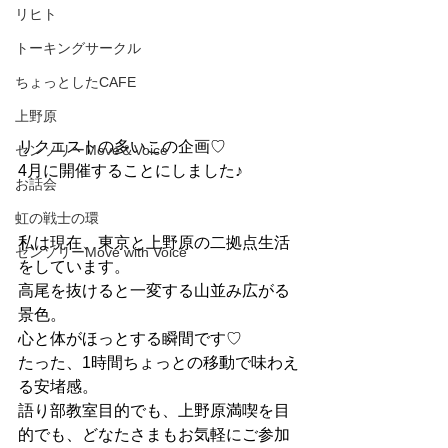
リヒト
トーキングサークル
ちょっとしたCAFE
上野原
リクエストの多いこの企画♡
センソリーMove＆Voice
4月に開催することにしました♪
お話会
虹の戦士の環
私は現在、東京と上野原の二拠点生活
センソリーMove with Voice
をしています。
高尾を抜けると一変する山並み広がる
景色。
心と体がほっとする瞬間です♡
たった、1時間ちょっとの移動で味わえ
る安堵感。
語り部教室目的でも、上野原満喫を目
的でも、どなたさまもお気軽にご参加