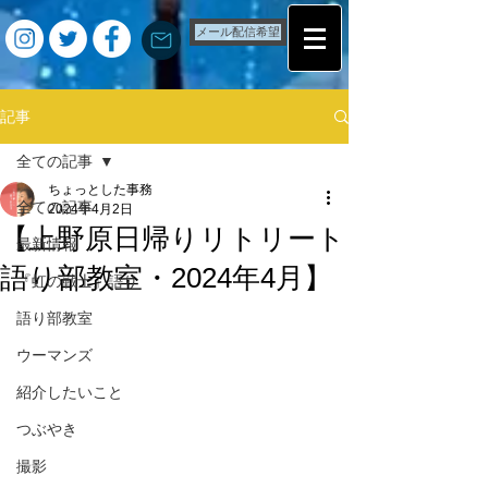
メール配信希望
記事
全ての記事
ちょっとした事務
全ての記事
2024年4月2日
【上野原日帰りリトリート
最新情報
語り部教室・2024年4月】
『虹の戦士』語り
語り部教室
ウーマンズ
紹介したいこと
つぶやき
撮影