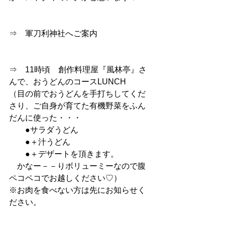
⇒　軍刀利神社へご案内
⇒　11時頃　創作料理屋『風林亭』さ
んで、おうどんのコースLUNCH
（目の前でおうどんを手打ちしてくだ
さり、ご自身が育てた有機野菜をふん
だんに使った・・・
　　●サラダうどん
　　●＋汁うどん
　　●＋デザートを頂きます。
　かなー－－りボリューミーなので腹
ペコペコでお越しください♡）
※お肉を食べない方は先にお知らせく
ださい。