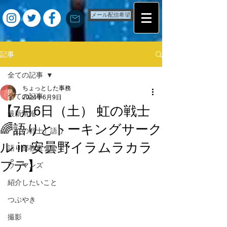
メール配信希望
記事
全ての記事
ちょっとした事務
全ての記事
2024年6月9日
【7月6日（土） 虹の戦士
最新情報
🌈語りとトーキングサーク
『虹の戦士』語り
ル in 安曇野イラムラカラ
語り部教室
プテ】
ウーマンズ
紹介したいこと
つぶやき
撮影