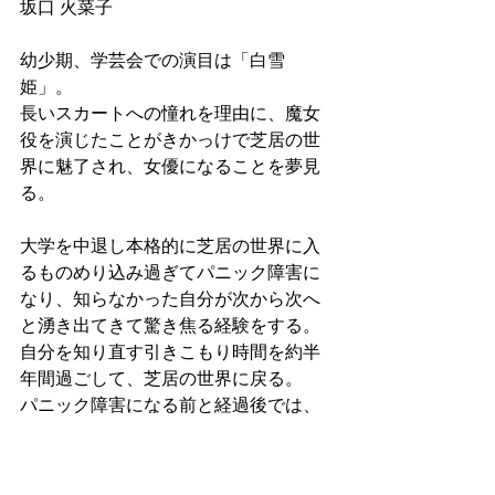
坂口 火菜子
幼少期、学芸会での演目は「白雪
姫」。
長いスカートへの憧れを理由に、魔女
役を演じたことがきかっけで芝居の世
界に魅了され、女優になることを夢見
る。
大学を中退し本格的に芝居の世界に入
るものめり込み過ぎてパニック障害に
なり、知らなかった自分が次から次へ
と湧き出てきて驚き焦る経験をする。
自分を知り直す引きこもり時間を約半
年間過ごして、芝居の世界に戻る。 
パニック障害になる前と経過後では、
あらゆることに対して、 感じること、
見えることが異なることに驚く。
2001年、TV越しに911のことを知り震