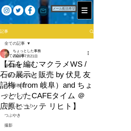
メール配信希望
記事
全ての記事
ちょっとした事務
全ての記事
2024年7月21日
【石を編むマクラメWS /
最新情報
石の展示と販売 by 伏見 友
『虹の戦士』語り
記梅（from 岐阜）and ちょ
語り部教室
っとしたCAFEタイム ＠
ウーマンズ
広原ヒュッテ リヒト】
紹介したいこと
つぶやき
撮影