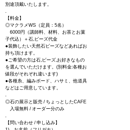
別途頂戴いたします。
.
【料金】
◎マクラメWS（定員：5名）　
　6000円（講師料、材料、お茶とお菓
子代込）＋石,ビーズ代金
●装飾したい天然石ビーズなどあればお
持ち頂けます。　
●ご希望の方は石,ビーズ,お好きなもの
を選んでいただけます。(別料金:各種お
値段がそれぞれ違います)
●各種糸、編みボード、ハサミ、他道具
などはご用意しています。
.　
◎石の展示と販売 / ちょっとしたCAFE
　入場無料 / オーダー分のみ　
.
【問い合わせ / 申し込み】
1)　お名前（フリガナ）