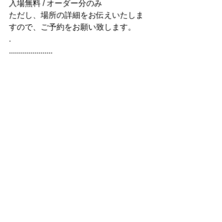
入場無料 / オーダー分のみ
ただし、場所の詳細をお伝えいたしま
すので、ご予約をお願い致します。
.
......................
.
【企画】
坂口火菜子
カナダ先住民・クリー族の方々に教え
てもらったことをきっかけに、
『本来の自分に還ることが、全てとの
繋がりを思い出す道』をテーマに生き
る。
・ちょっとしたCAFEオーナー
・『虹の戦士』語り部
・（いのちの）語り部教室
https://lit.link/kanakosakaguchi
.
.