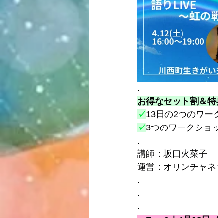
.
お得なセット割＆特
✓
13日の2つのワ
✓
3つのワークショ
.
講師：坂口火菜子
運営：オリンチャネラ
.
.
.