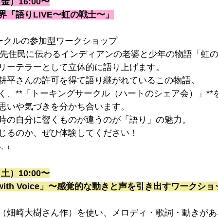
金）16:00〜
界「語りLIVE〜虹の戦士〜」
ークルの参加型ワークショップ
北米先住民に伝わるインディアンの老婆と少年の物語「虹
リーテラーとして立体的に語り上げます。
耕平さんの許可を得て語り継がれているこの物語。
く、**「トーキングサークル（ハートのシェア会）」**
思いや気づきを分かち合います。
時の自分に響くものが違うのが「語り」の魅力。
じるのか、ぜひ体験してください！
い。）
土）10:00〜
with Voice」〜感覚的な動きと声を引き出すワークシ
（畑崎大樹さん作）を使い、メロディ・歌詞・動きがあ