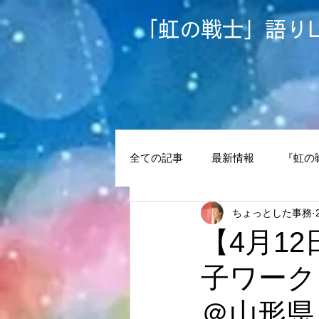
​「虹の戦士」語りL
全ての記事
最新情報
『虹の
ちょっとした事務
リヒト
トーキングサークル
【4月1
子ワーク
虹の戦士の環
センソリーMove 
＠山形県