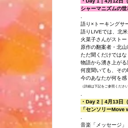
・Day 1｜4月12日（
シャーマニズムの世
.
語り×トーキングサ
語りLIVEでは、
火菜子さんがストー
原作の翻案者・北山
ただ聞くだけではな
物語から湧き上がる
何度聞いても、その
今のあなたが何を感
（詳細は下記をご参照くださ
.
・Day 2｜4月13日（
「センソリーMove 
.
音楽「メッセージ」