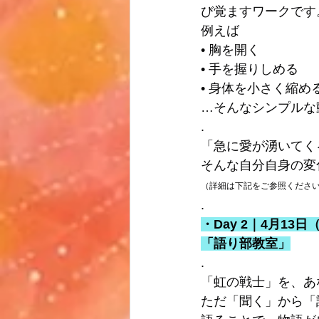
び覚ますワークです
例えば
• 胸を開く
• 手を握りしめる
• 身体を小さく縮め
…そんなシンプルな
.
「急に愛が湧いてく
そんな自分自身の変
（詳細は下記をご参照くださ
.
・Day 2｜4月13日（
「語り部教室」
.
「虹の戦士」を、あ
ただ「聞く」から「