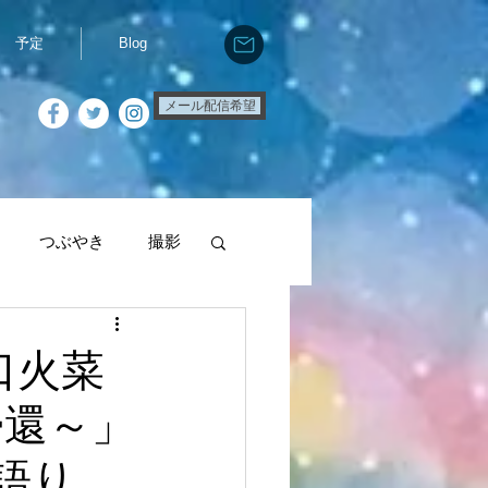
予定
Blog
メール配信希望
つぶやき
撮影
e
お話会
口火菜
帰還～」
語り