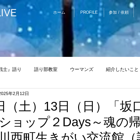
IVE
ホーム
PROFILE
参加 / 依頼
戦士』語り
語り部教室
ウーマンズ
紹介したいこと
2025年2月12日
ちょっとしたCAFE
上野原
センソリーMove＆Voic
2日（土）13日（日）「坂
ショップ２Days～魂の
with Voice
川西町生きがい交流館（