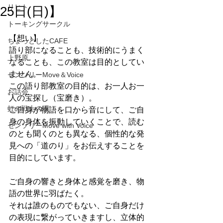
リヒト
25日(日)】
トーキングサークル
【想い】
ちょっとしたCAFE
語り部になることも、技術的にうまく
上野原
なることも、この教室は目的としてい
ません。
センソリーMove＆Voice
この語り部教室の目的は、お一人お一
お話会
人の宝探し（宝磨き）。
虹の戦士の環
ご自身が物語を口から音にして、ご自
身の身体を振動していくことで、読む
センソリーMove with Voice
のとも聞くのとも異なる、個性的な発
見への「道のり」をお伝えすることを
目的にしています。
ご自身の響きと身体と感覚を磨き、物
語の世界に羽ばたく。
それは誰のものでもない、ご自身だけ
の表現に繋がっていきますし、立体的