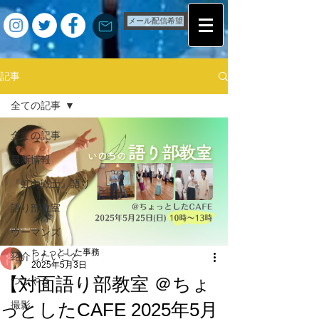
メール配信希望
記事
全ての記事
全ての記事
最新情報
『虹の戦士』語り
語り部教室
ウーマンズ
ちょっとした事務
紹介したいこと
2025年5月3日
【対面語り部教室 ＠ちょ
つぶやき
っとしたCAFE 2025年5月
撮影