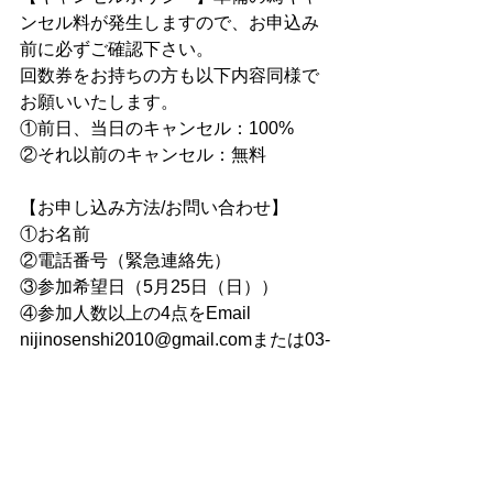
ンセル料が発生しますので、お申込み
前に必ずご確認下さい。
​回数券をお持ちの方も以下内容同様で
お願いいたします。
①前日、当日のキャンセル：100%
②それ以前のキャンセル：無料
【お申し込み方法/お問い合わせ】
①お名前
②電話番号（緊急連絡先）
③参加希望日（5月25日（日））
④参加人数以上の4点をEmail 
nijinosenshi2010@gmail.comまたは03-
3920-0109
またはFacebook Messengerでお知らせ
ください
イベントページ
https://www.facebook.com/share/14wUo