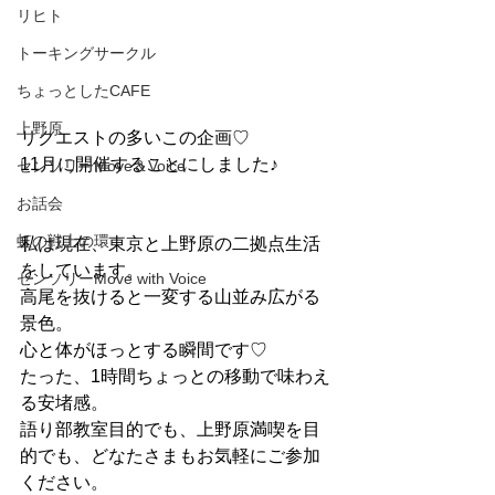
リヒト
トーキングサークル
ちょっとしたCAFE
上野原
リクエストの多いこの企画♡
11月に開催することにしました♪
センソリーMove＆Voice
お話会
虹の戦士の環
私は現在、東京と上野原の二拠点生活
をしています。
センソリーMove with Voice
高尾を抜けると一変する山並み広がる
景色。
心と体がほっとする瞬間です♡
たった、1時間ちょっとの移動で味わえ
る安堵感。
語り部教室目的でも、上野原満喫を目
的でも、どなたさまもお気軽にご参加
ください。