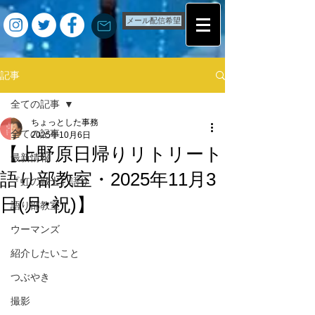
メール配信希望
記事
全ての記事
ちょっとした事務
全ての記事
2025年10月6日
【上野原日帰りリトリート
最新情報
語り部教室・2025年11月3
『虹の戦士』語り
日(月･祝)】
語り部教室
ウーマンズ
紹介したいこと
つぶやき
撮影