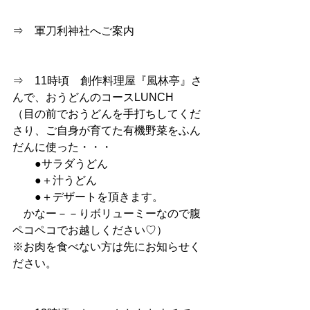
⇒　軍刀利神社へご案内
⇒　11時頃　創作料理屋『風林亭』さ
んで、おうどんのコースLUNCH
（目の前でおうどんを手打ちしてくだ
さり、ご自身が育てた有機野菜をふん
だんに使った・・・
　　●サラダうどん
　　●＋汁うどん
　　●＋デザートを頂きます。
　かなー－－りボリューミーなので腹
ペコペコでお越しください♡）
※お肉を食べない方は先にお知らせく
ださい。