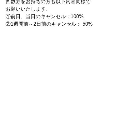
​回数券をお持ちの方も以下内容同様で
お願いいたします。
①前日、当日のキャンセル：100%
②1週間前～2日前のキャンセル： 50%
③それ以前のキャンセル：無料
.
.
PS
回数券をお持ちの方、または教室に5回
以上ご参加の方を対象とした語り部教
室サロンをFB内に開設しています（無
料）。
皆さんの交流の場、そして、語り部教
室をご参加くださり共通言語が増える
からこそシェアさせてもらえたること
をしていきたいと思います。
https://www.facebook.com/groups/salon
story
承認制なので、申請をいただけますよ