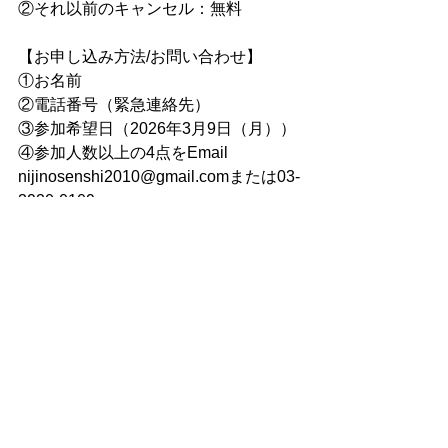
②それ以前のキャンセル：無料
【お申し込み方法/お問い合わせ】
①お名前
②電話番号（緊急連絡先）
③参加希望日（2026年3月9日（月））
④参加人数以上の4点をEmail 
nijinosenshi2010@gmail.comまたは03-
3920-0109
またはFacebook Messengerでお知らせ
ください
イベントページ
https://fb.me/e/6n79mLsPc