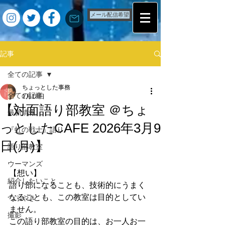
メール配信希望
記事
全ての記事
ちょっとした事務
全ての記事
1月18日
【対面語り部教室 ＠ちょ
最新情報
っとしたCAFE 2026年3月9
『虹の戦士』語り
日(月)】
語り部教室
ウーマンズ
【想い】
紹介したいこと
語り部になることも、技術的にうまく
なることも、この教室は目的としてい
つぶやき
ません。
撮影
この語り部教室の目的は、お一人お一