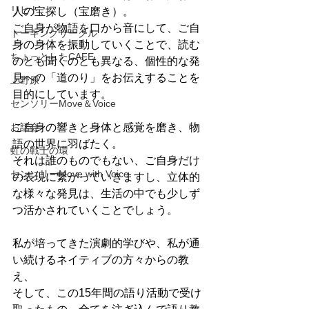
リヒト
人の宝探し（宝磨き）。
ご自身が物語を口から音にして、ご自
トーキングサークル
身の身体を振動していくことで、読む
ちょっとしたCAFE
のとも聞くのとも異なる、個性的な発
見への「道のり」をお伝えすることを
上野原
目的にしています。
センソリーMove＆Voice
お話会
ご自身の響きと身体と感覚を磨き、物
語の世界に羽ばたく。
虹の戦士の環
それは誰のものでもない、ご自身だけ
センソリーMove with Voice
の表現に繋がっていきますし、立体的
な様々な発見は、生活の中でも少しず
つ活かされていくことでしょう。
私が培ってきた演劇的学びや、私が通
い続けるネイティブの方々からの教
え、
そして、この15年間の語り活動で受け