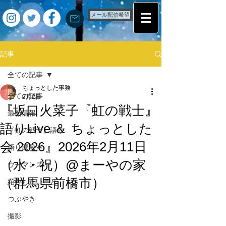
メール配信希望
記事
全ての記事
ちょっとした事務
全ての記事
2月2日
『坂口火菜子『虹の戦士』
最新情報
語りLive ＆ ちょっとした
『虹の戦士』語り
会 2026』2026年2月11日
語り部教室
（水・祝）@まーやの家
ウーマンズ
（群馬県前橋市）
紹介したいこと
つぶやき
撮影