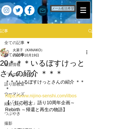
メール配信希望
記事
全ての記事
火菜子（KANAKO）
全ての記事
2020年10月19日
20＊＊＊いるぼすけっと
最新情報
さんの紹介 ＊＊＊
『虹の戦士』語り
＊＊＊いるぼすけっとさんの紹介 ＊＊
語り部教室
＊
ウーマンズ
https://www.nijino-senshi.com/ilbos
【「虹の戦士」語り10周年企画～ 
紹介したいこと
Rebirth ～帰還と再生の物語】
つぶやき
撮影