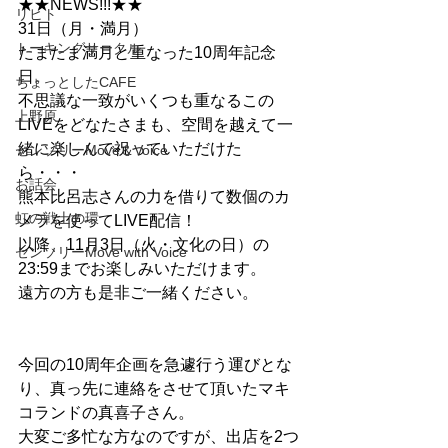
★★NEWS!!!★★
リヒト
31日（月・満月）
トーキングサークル
たまたま満月と重なった10周年記念
日。
ちょっとしたCAFE
不思議な一致がいくつも重なるこの
上野原
LIVEをどなたさまも、空間を越えて一
緒に楽しんで祝っていただけた
センソリーMove＆Voice
ら・・・
お話会
熊本比呂志さんの力を借りて数個のカ
虹の戦士の環
メラを使ってLIVE配信！
以降、11月3日（火・文化の日）の
センソリーMove with Voice
23:59までお楽しみいただけます。
遠方の方も是非ご一緒ください。
今回の10周年企画を急遽行う運びとな
り、真っ先に連絡をさせて頂いたマキ
コランドの真喜子さん。
大変ご多忙な方なのですが、出店を2つ