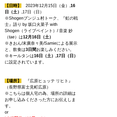
【日時】
　2023年12月15日（金）,
16
日（土）
,17日（日）
※Shogenブンジュ村トーク、『虹の戦
士』語り by 坂口火菜子 with 
Shogen（ライブペイント）/ 音楽 妙
（tae）は
12月16日（土）
※きおん/末廣奈々美/Samieによる展示
と、飲食は
3日間
お楽しみください。
※キールタンは
16日（土）,17日（日）
に設定されています。
【場所】
『広原ヒュッテ リヒト』
（長野県富士見町広原）
※こちらは個人宅の為、場所の詳細は
お申し込みくださった方にお伝えしま
す。
or