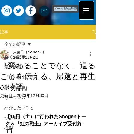
メール配信希望
記事
全ての記事
火菜子（KANAKO）
全ての記事
2023年11月2日
『変わることでなく、還る
最新情報
ことを伝える、帰還と再生
『虹の戦士』語り
の物語』
語り部教室
更新日：
2023年12月30日
ウーマンズ
紹介したいこと
【16日（土）に行われたShogenトー
つぶやき
ク＆『虹の戦士』アーカイブ受付終
撮影
了】