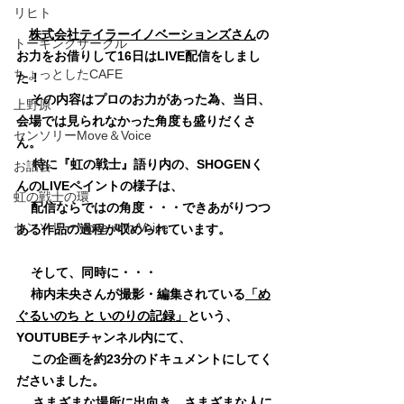
リヒト
株式会社テイラーイノベーションズさん
の
トーキングサークル
お力をお借りして16日はLIVE配信をしまし
ちょっとしたCAFE
た！
その内容はプロのお力があった為、当日、
上野原
会場では見られなかった角度も盛りだくさ
センソリーMove＆Voice
ん。
　 特に『虹の戦士』語り内の、SHOGENく
お話会
んのLIVEペイントの様子は、
虹の戦士の環
配信ならではの角度・・・できあがりつつ
センソリーMove with Voice
ある作品の過程が収められています。
そして、同時に・・・
柿内未央さんが撮影・編集されている
「
め
ぐるいのち と いのりの記録」
という、
YOUTUBEチャンネル内にて、
この企画を約23分のドキュメントにしてく
ださいました。
　 さまざまな場所に出向き、さまざまな人に