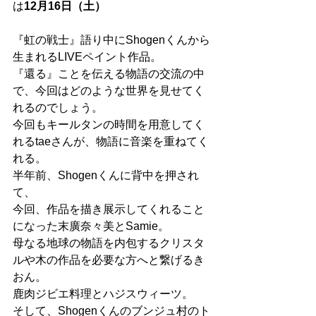
は
12月16日（土）
『虹の戦士』語り中にShogenくんから
生まれるLIVEペイント作品。
『還る』ことを伝える物語の交流の中
で、今回はどのような世界を見せてく
れるのでしょう。
今回もキールタンの時間を用意してく
れるtaeさんが、物語に音楽を重ねてく
れる。
半年前、Shogenくんに背中を押され
て、
今回、作品を描き展示してくれること
になった末廣奈々美とSamie。
母なる地球の物語を内包するクリスタ
ルや木の作品を必要な方へと繋げるき
おん。
鹿肉ジビエ料理とハジスウィーツ。
そして、Shogenくんのブンジュ村のト